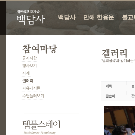
백담사
만해 한용운
불교
불
관