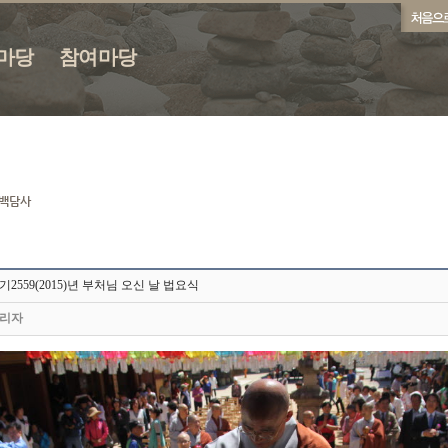
마당
참여마당
기2559(2015)년 부처님 오신 날 법요식
리자