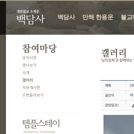
백담사
만해 한용운
불교
[
백