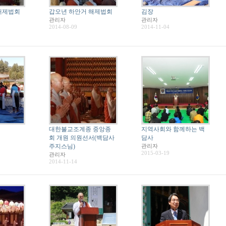
해제법회
갑오년 하안거 해제법회
김장
관리자
관리자
2014-08-09
2014-11-04
대한불교조계종 중앙종
지역사회와 함께하는 백
회 개원 의원선서(백담사
담사
주지스님)
관리자
2015-03-19
관리자
2014-11-14