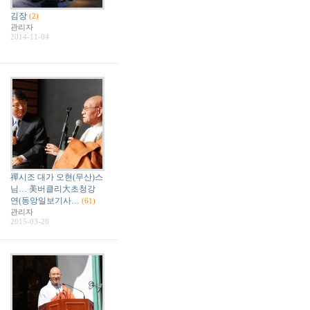
김장
(2)
관리자
2014-11-04
禪시조 대가 오현(무산)스
님… 美버클리大초청강
연(동앙일보기사…
(61)
관리자
2015-03-28