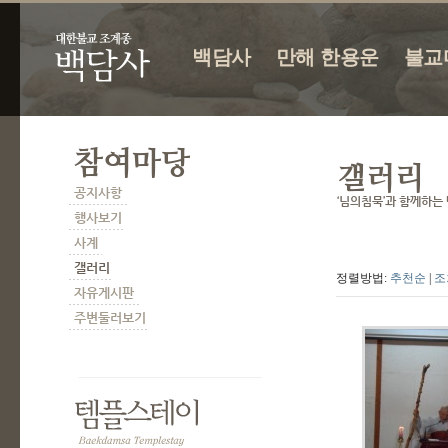
백담사
만해 한용운
불교
정렬방법:
추천순
|
조