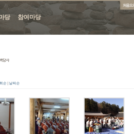
마당
참여마당
회순
|
날짜순