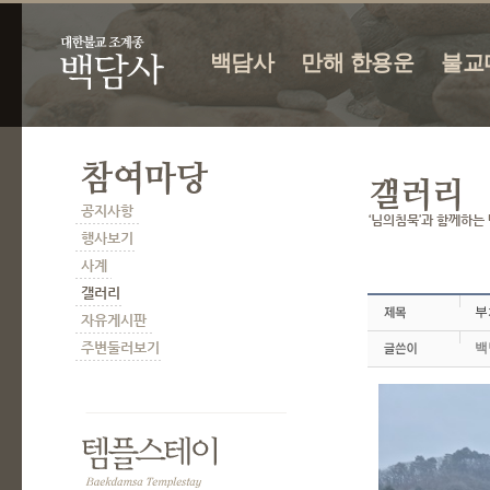
백담사
만해 한용운
불교
부
백