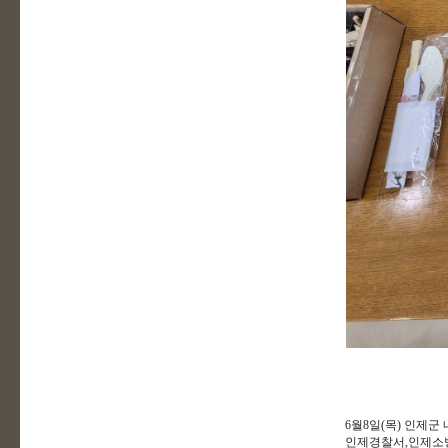
6월8일(목) 인제
인제경찰서,인제소방