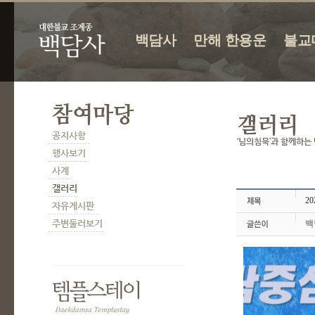
백담사
만해 한용운
불교
2
백